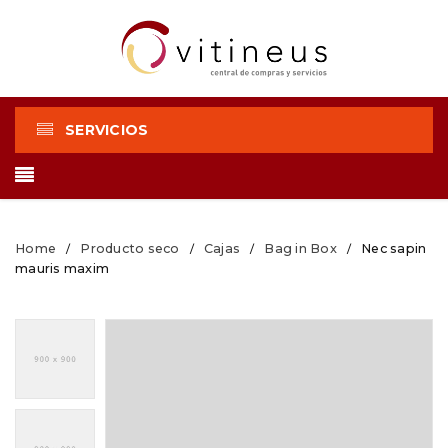
SERVICIOS
Home
Producto seco
Cajas
Bag in Box
Nec sapin
/
/
/
/
mauris maxim