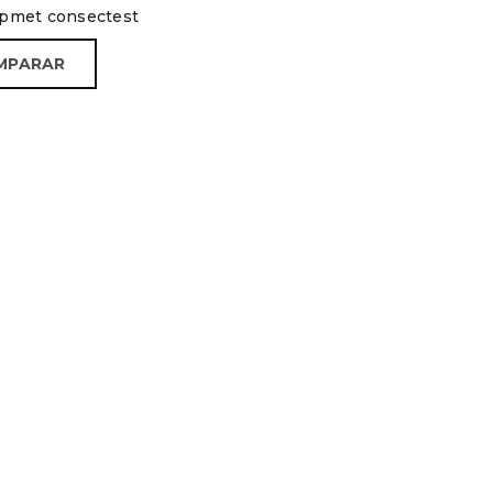
ipmet consectest
MPARAR